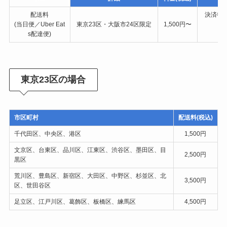
配送料
決済後
(当日便／Uber Eat
東京23区・大阪市24区限定
1,500円〜
s配達便)
東京23区の場合
市区町村
配送料(税込)
千代田区、中央区、港区
1,500円
文京区、台東区、品川区、江東区、渋谷区、墨田区、目
2,500円
黒区
荒川区、豊島区、新宿区、大田区、中野区、杉並区、北
3,500円
区、世田谷区
足立区、江戸川区、葛飾区、板橋区、練馬区
4,500円