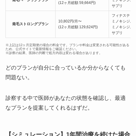
発毛ベーシックプラン
ミノキシジル
(12ヶ月総額 59,664円)
サプリ
フィナステリ
10,802円/月〜
ミノキシジル
発毛ストロングプラン
(12ヶ月総額 129,624円)
ミノキシジル
サプリ
※上記は12ヶ月定期便の場合の料金です。プランや料金は変更される可能性がある
ため、公式サイトで最新情報をご確認ください。
※診察の結果、医師の判断で処方内容は変わる場合があります。
どのプランが自分に合っているか分からなくても
問題ない。
診察する中で医師があなたの状態を確認し、最適
なプランを提案してくれるはずだ。
【シミュレーション】1年間治療を続けた場合