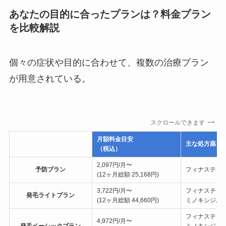
あなたの目的に合ったプランは？料金プラン
を比較解説
個々の症状や目的に合わせて、複数の治療プラン
が用意されている。
スクロールできます
月額料金目安
プラン名
主な処方薬
（税込）
2,097円/月〜
予防プラン
フィナステリ
(12ヶ月総額 25,168円)
3,722円/月〜
フィナステリ
発毛ライトプラン
(12ヶ月総額 44,660円)
ミノキシジル
フィナステリ
4,972円/月〜